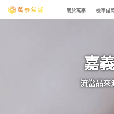
關於萬泰
機車借
嘉
流當品來