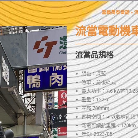
嘉義萬泰當舖
»
流當電動機車G
流當品規格
顏色：深藍
煞車：前後碟式
最大功率：7.6 kW約10.28h
重量：122kg
座高 780mm
置物空間：可以收納兩頂 
滿電可續航里程：170km
年份: 2023/05