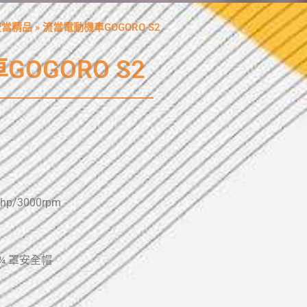
流當精品
»
流當電動機車GOGORO S2
OGORO S2
p/3000rpm
¾ 罩安全帽