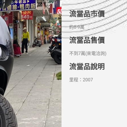
流當品市價
約8-9萬
流當品售價
不到7萬(來電洽詢)
流當品說明
里程：2007