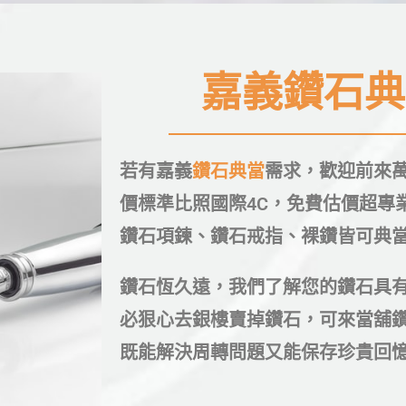
嘉義鑽石典
若有嘉義
鑽石典當
需求，歡迎前來
價標準比照國際4C，免費估價超專
鑽石項鍊、鑽石戒指、裸鑽皆可典
鑽石恆久遠，我們了解您的鑽石具
必狠心去銀樓賣掉鑽石，可來當舖
既能解決周轉問題又能保存珍貴回