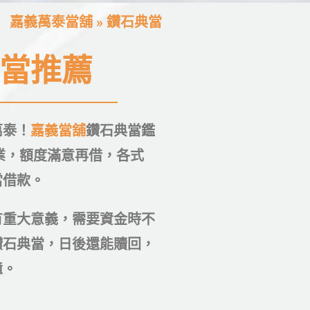
嘉義萬泰當舖
»
鑽石典當
當推薦
萬泰！
嘉義當舖
鑽石典當鑑
業，額度滿意再借，各式
當借款。
有重大意義，需要資金時不
鑽石典當，日後還能贖回，
憶。