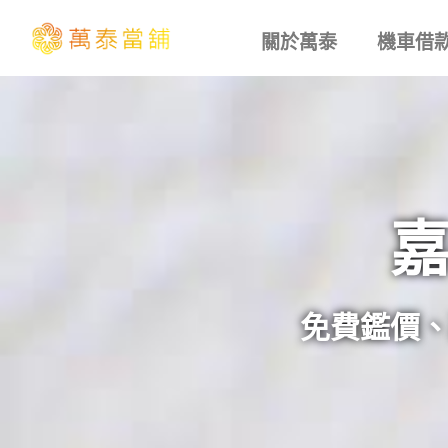
關於萬泰
機車借
免費鑑價