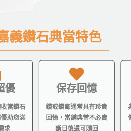
嘉義鑽石典當特色
超優
保存回憶
價收當鑽石
鑽戒鑽飾通常具有珍貴
超優助您滿
回憶，當舖典當不必賣
需求
斷日後還可贖回