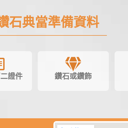
鑽石典當準備資料
第二證件
鑽石或鑽飾