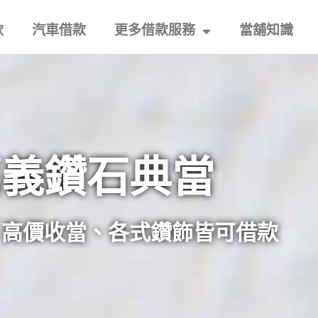
款
汽車借款
更多借款服務
當舖知識
嘉義鑽石典當
、高價收當、各式鑽飾皆可借款