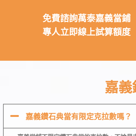
免費諮詢萬泰嘉義當鋪
專人立即線上試算額度
嘉義
嘉義鑽石典當有限定克拉數嗎？