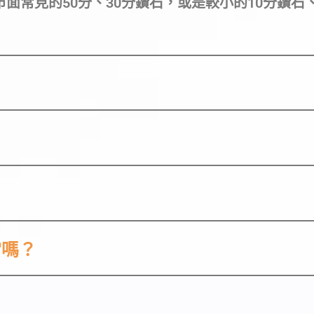
面常見的50分、30分鑽石，或是較小的10分鑽石
當嗎？