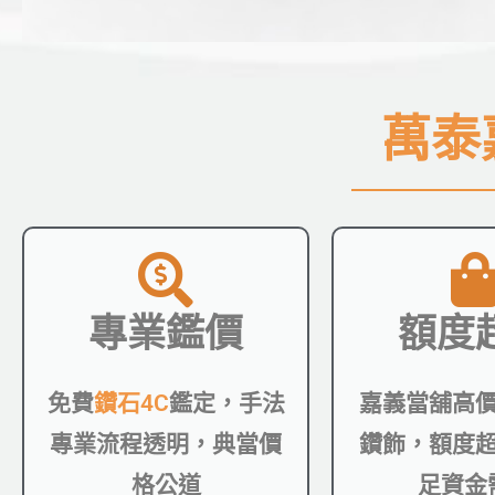
萬泰
專業鑑價
額度
免費
鑽石4C
鑑定，手法
嘉義當舖高
專業流程透明，典當價
鑽飾，額度
格公道
足資金