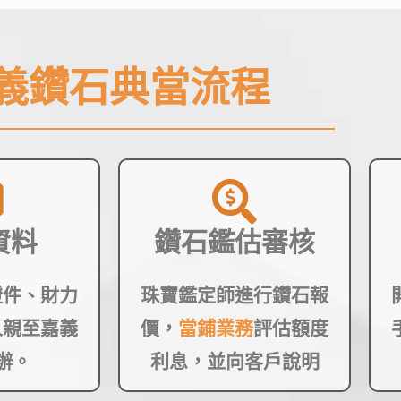
義鑽石典當流程
資料
鑽石鑑估審核
證件、財力
珠寶鑑定師進行鑽石報
人親至嘉義
價，
當鋪業務
評估額度
辦。
利息，並向客戶說明