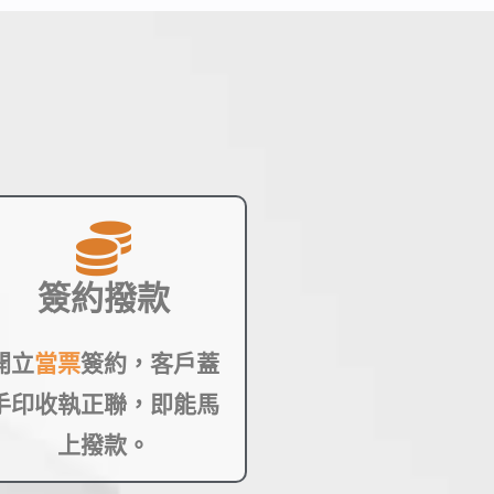
簽約撥款
開立
當票
簽約，客戶蓋
手印收執正聯，即能馬
上撥款。