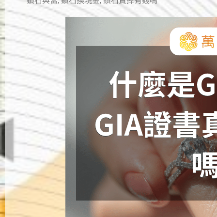
鑽石典當
,
鑽石換現金
,
鑽石賣掉有錢嗎