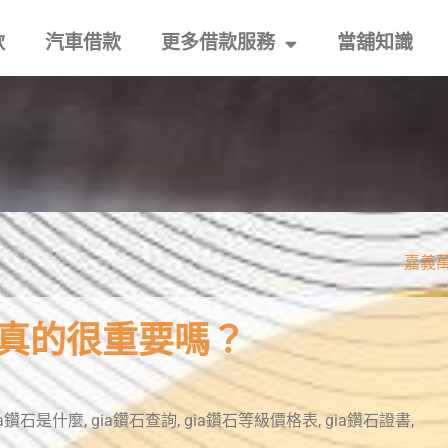
款
汽車借款
更多借款服務
當舖知識
嘉義
書真的很重要嗎？
ia鑽石是什麼
,
gia鑽石查詢
,
gia鑽石等級價格表
,
gia鑽石證書
,