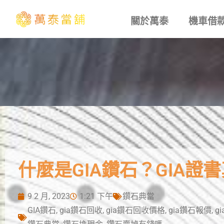
關於萬泰
機車借
什麼是GIA鑽石？GIA證
9 2 月, 2023
1:21 下午
鑽石典當
GIA鑽石
,
gia鑽石回收
,
gia鑽石回收價格
,
gia鑽石報價
,
g