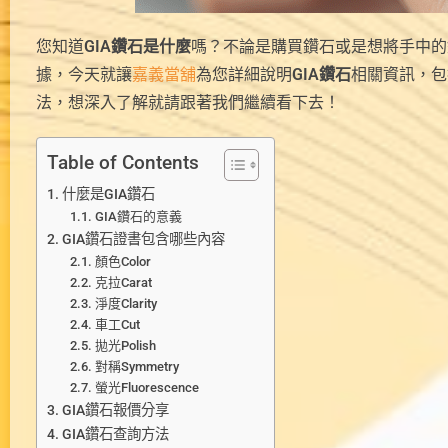
您知道
GIA鑽石是什麼
嗎？不論是購買鑽石或是想將手中的
據，今天就讓
嘉義當舖
為您詳細說明
GIA鑽石
相關資訊，包
法，想深入了解就請跟著我們繼續看下去！
Table of Contents
什麼是GIA鑽石
GIA鑽石的意義
GIA鑽石證書包含哪些內容
顏色Color
克拉Carat
淨度Clarity
車工Cut
拋光Polish
對稱Symmetry
螢光Fluorescence
GIA鑽石報價分享
GIA鑽石查詢方法