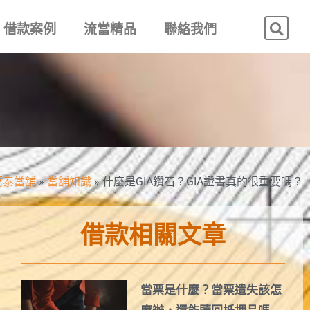
借款案例
流當精品
聯絡我們
萬泰當舖
»
當舖知識
»
什麼是GIA鑽石？GIA證書真的很重要嗎？
借款相關文章
當票是什麼？當票遺失該怎