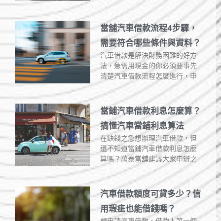
當舖汽車借款流程4步驟，
需要符合哪些條件與資料？
汽車借款是解決財務困難的好方
法，急需用現金的你必須要事先
清楚汽車借款流程怎麼進行，申
當鋪汽車借款利息怎麼算？
搞懂汽車當鋪利息算法
在缺錢之急想辦理汽車借款，但
還不知道當鋪汽車借款利息怎麼
算嗎？萬泰當舖建議大家申辦之
汽車借款額度可貸多少？信
用瑕疵也能借錢嗎？