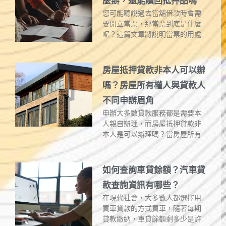
麼辦，還能贖回抵押品嗎
您可能聽說過去當舖借款時會需
要開立當票，那當票到底是什麼
呢？這篇文章將說明當票的用處
房屋抵押貸款非本人可以辦
嗎？房屋所有權人與貸款人
不同申辦眉角
申辦大多數貸款服務都是需要本
人親自辦理，而房屋抵押貸款非
本人是可以辦理嗎？當房屋所有
如何查詢車貸餘額？汽車貸
款查詢資訊有哪些？
在現代社會，大多數人都選擇用
買車貸款的方式買車，隨著每期
貸款繳納，車貸餘額剩多少是許