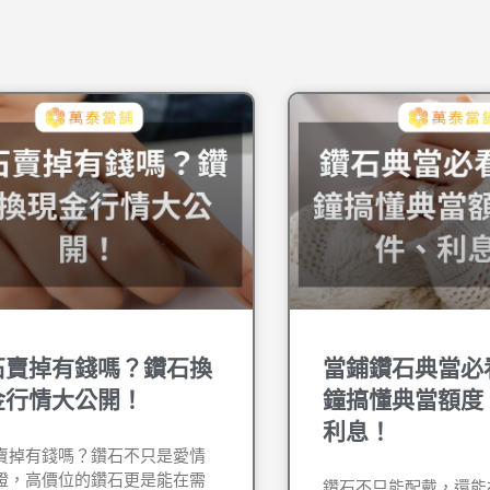
石賣掉有錢嗎？鑽石換
當鋪鑽石典當必
金行情大公開！
鐘搞懂典當額度
利息！
賣掉有錢嗎？鑽石不只是愛情
證，高價位的鑽石更是能在需
鑽石不只能配戴，還能