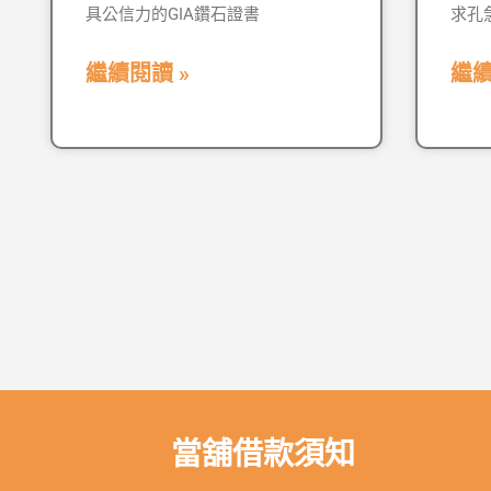
具公信力的GIA鑽石證書
求孔
繼續閱讀 »
繼續
當舖借款須知