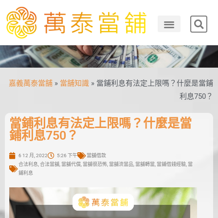
嘉義萬泰當舖
»
當舖知識
»
當鋪利息有法定上限嗎？什麼是當鋪
利息750？
當鋪利息有法定上限嗎？什麼是當
鋪利息750？
6 12 月, 2022
5:26 下午
當舖借款
合法利息
,
合法當舖
,
當舖代償
,
當舖很恐怖
,
當舖流當品
,
當舖轉當
,
當鋪借錢經驗
,
當
鋪利息