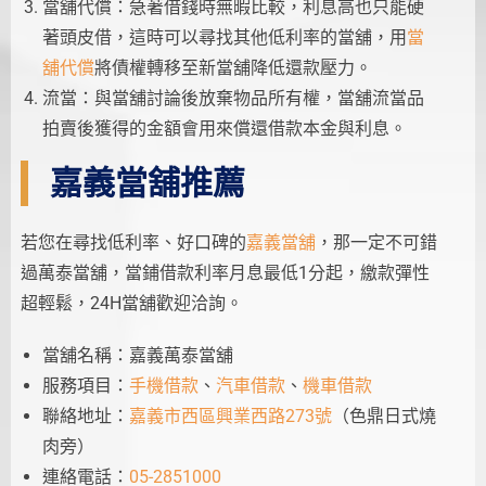
當舖代償：急著借錢時無暇比較，利息高也只能硬
著頭皮借，這時可以尋找其他低利率的當舖，用
當
舖代償
將債權轉移至新當舖降低還款壓力。
流當：與當舖討論後放棄物品所有權，當舖流當品
拍賣後獲得的金額會用來償還借款本金與利息。
嘉義當舖推薦
若您在尋找低利率、好口碑的
嘉義當舖
，那一定不可錯
過萬泰當舖，當鋪借款利率月息最低1分起，繳款彈性
超輕鬆，24H當舖歡迎洽詢。
當舖名稱：嘉義萬泰當舖
服務項目：
手機借款
、
汽車借款
、
機車借款
聯絡地址：
嘉義市西區興業西路273號
（色鼎日式燒
肉旁）
連絡電話：
05-2851000