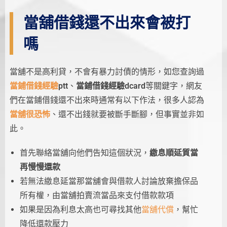
當舖借錢還不出來會被打
嗎
當舖不是高利貸，不會有暴力討債的情形，如您查詢過
當鋪借錢經驗
ptt
、
當鋪借錢經驗dcard
等關鍵字，網友
們在當鋪借錢還不出來時通常有以下作法，很多人認為
當舖很恐怖
、還不出錢就要被斷手斷腳，但事實並非如
此。
首先聯絡當舖向他們告知這個狀況，
繳息順延質當
再慢慢還款
若無法繳息延當那當舖會與借款人討論放棄擔保品
所有權，由當舖拍賣流當品來支付借款款項
如果是因為利息太高也可尋找其他
當舖代償
，幫忙
降低還款壓力