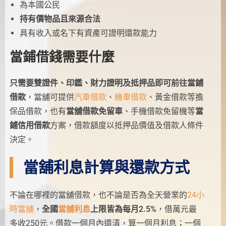
為本國公民
持有價物品且來源合法
具有收入或名下有資產可證明還款能力
當鋪借錢需要什麼
只需要雙證件、印鑑、財力證明及抵押品即可前往當鋪
借款
，當舖可提供
汽車借款
、
機車借款
、黃金借款等擔
保品借款，也有
當舖借款免留車
、手機借款免留機等
當
鋪信用借款
方案，借款額度以抵押品價值及借款人條件
決定。
當舖利息計算與還款方式
不論在哪裡的當舖借款，也不論是否為全天營業的
24小
時當舖
，
全國
當舖利息
上限皆為每月2.5%
，借萬元最
多收250元。借款一個月內還清，算一個月利息；一個