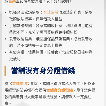
納
當票
並記得有借有還，以下分別說明。
選擇合法當舖借款：
合法當舖
收取法定利息，借款
取贖依法行事，保障借款人權益
了解當舖規則：各家當舖收什麼、利息算法可能有
些微不同，充分了解再簽約避免後續糾紛
妥善收納當票：
贖回擔保品只認當票
，必須妥善收
納，若不慎遺失一定要馬上掛失
有借有還：信用無價，培養良好借貸紀錄日後申辦
更便利
當舖沒有身分證借錢
據《
當舖業法
》規定，當舖不得收當私人證件，所以正
規經營的業者都不會提供
當鋪身分證借錢
，承作證件借
款的業者有很大機率是非法經營，請借款人一定要注
意。