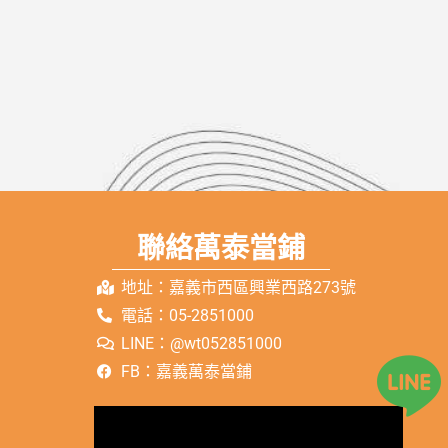
聯絡萬泰當鋪
地址：嘉義市西區興業西路273號
電話：05-2851000
LINE：@wt052851000
FB：嘉義萬泰當鋪