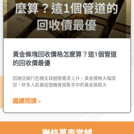
黃金條塊回收價格怎麼算？這1個管道
的回收價最優
因瑞信銀行危機全球避險需求上升、黃金價格大幅增
加，許多人趁著這個機會拋售手中的黃金換取大
繼續閱讀 »
聯絡萬泰當鋪