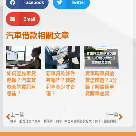
Facebook
Twitter
Email
汽車借款
相關文章
新車貸款條件
買車時車貸信
如何查詢車貸
有哪些？貸款
貸怎麼選？3分
餘額？汽車貸
利率多少才合
鐘了解信貸車
款查詢資訊有
理？
貸購車差異
哪些？
上一篇
下一篇
機車二胎是什麼？機車二貸條件、利率、額度
中古車貸款必讀好文！利率、額度與貸款陷阱報你知