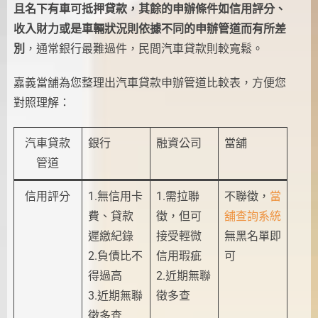
且名下有車可抵押貸款，其餘的申辦條件如信用評分、
收入財力或是車輛狀況則依據不同的申辦管道而有所差
別
，通常銀行最難過件，民間汽車貸款則較寬鬆。
嘉義當舖為您整理出汽車貸款申辦管道比較表，方便您
對照理解：
汽車貸款
銀行
融資公司
當舖
管道
信用評分
1.無信用卡
1.需拉聯
不聯徵，
當
費、貸款
徵，但可
舖查詢系統
遲繳紀錄
接受輕微
無黑名單即
2.負債比不
信用瑕疵
可
得過高
2.近期無聯
3.近期無聯
徵多查
徵多查