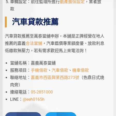
車輛設定：前往監理所進行
動產擔保設定
，業者放
款
汽車貸款推薦
汽車貸款推薦至萬泰當舖申辦，本舖是正牌經營在地人
推薦的嘉義
合法當舖
，汽車鑑價專業額度優、放款利息
低繳款無壓力，若有需求歡迎馬上來電洽詢！
當舖名稱：嘉義萬泰當舖
服務項目：
手機借款
、
汽車借款
、
機車借款
聯絡地址：
嘉義市西區興業西路273號
（色鼎日式燒
肉旁）
連絡電話：
05-2851000
LINE：
@eeh0165h