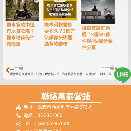
機車貸款審核
機車貸款中還
機車貸款好過
要多久？3個方
可以貸款嗎？
嗎？3個NG條
法讓你快速通
機車增貸條件
件與4個加分要
過貸款審核
超簡單
件分享
上一篇
下一篇
黃金單位換算教學，快速了解台錢、公克、盎司計算
汽車貸款前必看！車貸條件、利率、推薦管道都在這裡！
聯絡萬泰當鋪
地址：嘉義市西區興業西路273號
電話：05-2851000
LINE：@wt052851000