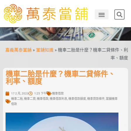
嘉義萬泰當舖
»
當舖知識
»
機車二胎是什麼？機車二貸條件、利
率、額度
機車二胎是什麼？機車二貸條件、
利率、額度
17 2 月, 2023
1:25 下午
機車借款
機車二胎
,
機車二貸
,
機車借款
,
機車借款利息
,
機車借款額度
,
機車貸款條件
,
當舖機車
借款