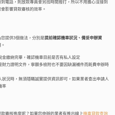
接到電話，則放款專員會另找時間撥打，所以不用擔心沒接到
確會影響貸款審核的效率。
為您提供3個做法，分別是
提前確認機車狀況、備妥申辦資
明。
稅金繳納完畢，確認機車目前是否有私人設定
是財力證明文件，寧願多檢附也不要因缺漏補件而耗費申辦時
人狀況時，無須隱瞞誠實提供資訊即可，如果業者查出申請人
機率
貸款審核進度呢？如果您申辦的業者有推出線上
機車貸款查詢