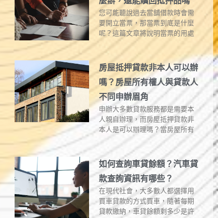
麼辦，還能贖回抵押品嗎
您可能聽說過去當舖借款時會需
要開立當票，那當票到底是什麼
呢？這篇文章將說明當票的用處
房屋抵押貸款非本人可以辦
嗎？房屋所有權人與貸款人
不同申辦眉角
申辦大多數貸款服務都是需要本
人親自辦理，而房屋抵押貸款非
本人是可以辦理嗎？當房屋所有
如何查詢車貸餘額？汽車貸
款查詢資訊有哪些？
在現代社會，大多數人都選擇用
買車貸款的方式買車，隨著每期
貸款繳納，車貸餘額剩多少是許