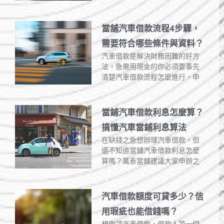
當舖汽車借款流程4步驟，
需要符合哪些條件與資料？
汽車借款是解決財務困難的好方
法，急需用現金的你必須要事先
清楚汽車借款流程怎麼進行，申
當鋪汽車借款利息怎麼算？
搞懂汽車當鋪利息算法
在缺錢之急想辦理汽車借款，但
還不知道當鋪汽車借款利息怎麼
算嗎？萬泰當舖建議大家申辦之
汽車借款額度可貸多少？信
用瑕疵也能借錢嗎？