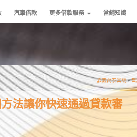
款
汽車借款
更多借款服務
當舖知識
嘉義萬泰當舖
»
當
個方法讓你快速通過貸款審