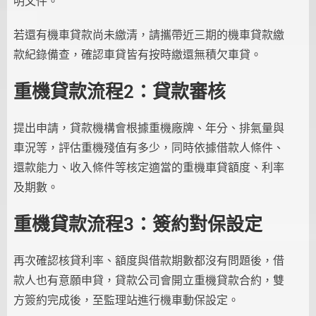
明文件。
若還有機車貸款尚未繳清，請攜帶近三期的機車貸款繳
款紀錄備查，確認車貸皆有按時繳還無積欠車貸。
重機貸款流程2：貸款審核
提出申請，貸款機構會根據重機廠牌、年分、排氣量與
車況等，評估重機殘值有多少，同時依據借款人條件、
還款能力、收入條件等核定適當的重機車貸額度、利率
及期數。
重機貸款流程3：簽約對保設定
再次確認核貸利率、額度與借款期數都沒有問題後，借
款人也有意願申貸，貸款公司會開立重機貸款合約，雙
方簽約完成後，至監理站進行機車動保設定。