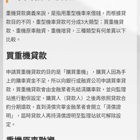
重機貸款廣義來說，是指用重型機車來借錢，而根據貸
款目的不同，重型機車貸款可分成3大類型：買重機貸
款、重機原車融資、重機增貸，三種類型有何差異以下
比較。
買重機貸款
申請買重機貸款的目的是「購買重機」，購買人因為手
上的購車資金不足，所以向銀行或融資公司申請買車貸
款，買重機貸款會由金融業者先結清購車款，並向監理
站進行動保設定，購買人（貸款人）之後再依照貸款合
約分期還款，直到清償完畢金融業者會開立「清償證
明」，屆時貸款人再持清償證明至監理站就可解除設
定。