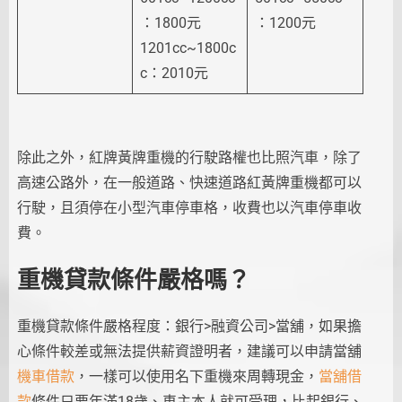
：1800元
：1200元
1201cc~1800c
c：2010元
除此之外，紅牌黃牌重機的行駛路權也比照汽車，除了
高速公路外，在一般道路、快速道路紅黃牌重機都可以
行駛，且須停在小型汽車停車格，收費也以汽車停車收
費。
重機貸款條件嚴格嗎？
重機貸款條件嚴格程度：銀行>融資公司>當舖，如果擔
心條件較差或無法提供薪資證明者，建議可以申請當舖
機車借款
，一樣可以使用名下重機來周轉現金，
當舖借
款
條件只要年滿18歲、車主本人就可受理，比起銀行、