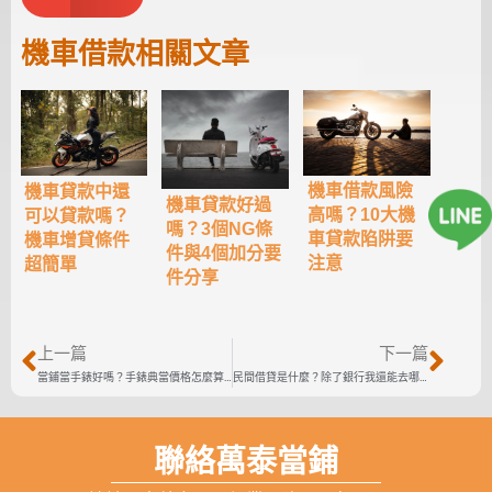
機車借款
相關文章
機車借款風險
機車貸款中還
機車貸款好過
高嗎？10大機
可以貸款嗎？
嗎？3個NG條
車貸款陷阱要
機車增貸條件
件與4個加分要
注意
超簡單
件分享
上一篇
下一篇
當鋪當手錶好嗎？手錶典當價格怎麼算？
民間借貸是什麼？除了銀行我還能去哪裡借錢？
聯絡萬泰當鋪