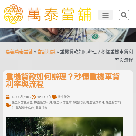
嘉義萬泰當舖
»
當舖知識
»
重機貸款如何辦理？秒懂重機車貸利
率與流程
重機貸款如何辦理？秒懂重機車貸
利率與流程
15 11 月, 2022
12:04 下午
機車借款
機車借款免留車
,
機車借款利息
,
機車借款風險
,
機車增貸
,
機車貸款條件
,
機車貸款陷
阱
,
當舖機車借款
,
重機貸款