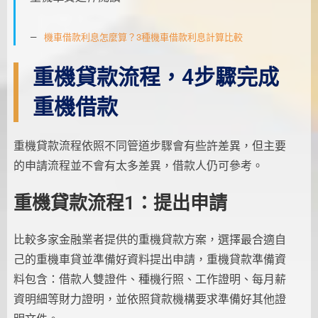
機車借款利息怎麼算？3種機車借款利息計算比較
重機貸款流程，4步驟完成
重機借款
重機貸款流程依照不同管道步驟會有些許差異，但主要
的申請流程並不會有太多差異，借款人仍可參考。
重機貸款流程1：提出申請
比較多家金融業者提供的重機貸款方案，選擇最合適自
己的重機車貸並準備好資料提出申請，重機貸款準備資
料包含：借款人雙證件、種機行照、工作證明、每月薪
資明細等財力證明，並依照貸款機構要求準備好其他證