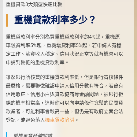
重機貸款3大類型快速比較
重機貸款利率多少？
重機貸款利率分別為買重機貸款利率約4%起，重機原
車融資利率5%起，重機增貸利率5%起，若申請人有穩
定工作、薪資收入穩定、信用狀況正常等就有機會可以
申請到較低的重機貸款利率。
雖然銀行所核貸的重機貸款利率低，但是銀行審核條件
最嚴格，需要聯徵確認申請人信用分數有符合，若曾有
信用瑕疵、信用小白與貸款協商等金融問題，被銀行拒
絕的機率相當高，這時你可以向申請條件寬鬆的民間貸
款業者，可能利率會較高一些，但仍是有政府立案合法
登記，能避免落入
機車貸款陷阱
。
重機車貸延伸閱讀