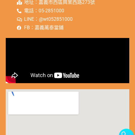
地址：嘉義市西區興業西路273號
電話：05-2851000
LINE：@wt052851000
FB：嘉義萬泰當鋪