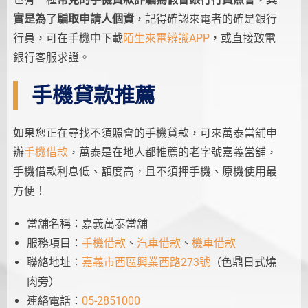
實是為了騙取申請人個資
，記得確認來電者的確是銀行
行員，可在手機中下載
陌生來電辨識APP
，或直接致電
銀行客服求證。
手機貸款推薦
如果您正在尋找不須照會的手機貸款，可來萬泰當舖申
辦
手機借款
，萬泰是在地人都推薦的老字號嘉義當舖，
手機借款利息低、額度高，且不須押手機、原機使用最
方便！
當舖名稱：嘉義萬泰當舖
服務項目：
手機借款
、
汽車借款
、
機車借款
聯絡地址：
嘉義市西區興業西路273號
（色鼎日式燒
肉旁）
連絡電話：
05-2851000