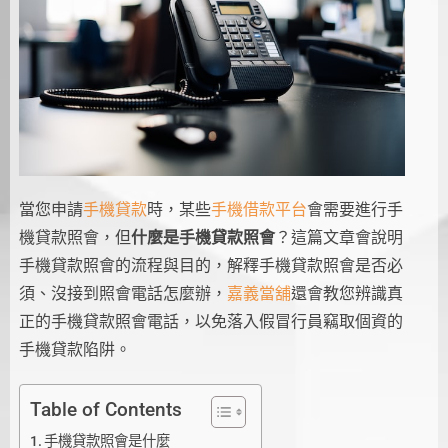
當您申請
手機貸款
時，某些
手機借款平台
會需要進行手
機貸款照會，但
什麼是手機貸款照會
？這篇文章會說明
手機貸款照會的流程與目的，解釋手機貸款照會是否必
須、沒接到照會電話怎麼辦，
嘉義當舖
還會教您辨識真
正的手機貸款照會電話，以免落入假冒行員竊取個資的
手機貸款陷阱。
Table of Contents
手機貸款照會是什麼