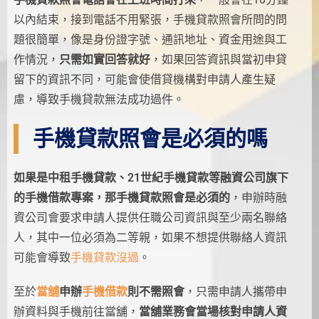
以內結束，接到電話不用緊張，手機貸款照會所問的問
題很簡單，像是身份證字號、通訊地址、資金用途與工
作情況，
只需如實回答就好
，如果回答資訊與當初申貸
留下的資訊不同，可能會使借貸機構對申請人產生疑
慮，導致手機貸款無法成功過件。
手機貸款照會是必須的嗎
如果是中租手機貸款、21世紀手機貸款等融資公司旗下
的手機借款專案，那手機貸款照會是必須的
，申辦時融
資公司會要求申請人提供任職公司資訊與至少兩名聯絡
人，其中一位必須為二等親，如果不想提供聯絡人資訊
可能會導致
手機貸款沒過
。
至於
當舖
申辦
手機借款
則不需照會
，只需申請人攜帶申
辦資料與手機前往當舖，
當舖業務會當場核對申請人資