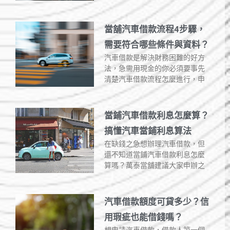
當舖汽車借款流程4步驟，
需要符合哪些條件與資料？
汽車借款是解決財務困難的好方
法，急需用現金的你必須要事先
清楚汽車借款流程怎麼進行，申
當鋪汽車借款利息怎麼算？
搞懂汽車當鋪利息算法
在缺錢之急想辦理汽車借款，但
還不知道當鋪汽車借款利息怎麼
算嗎？萬泰當舖建議大家申辦之
汽車借款額度可貸多少？信
用瑕疵也能借錢嗎？