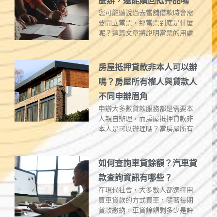
麼辦，還能贖回抵押品嗎
您可能聽說過去當舖借款時會需
要開立當票，那當票到底是什麼
呢？這篇文章將說明當票的用處
房屋抵押貸款非本人可以辦
嗎？房屋所有權人與貸款人
不同申辦眉角
申辦大多數貸款服務都是需要本
人親自辦理，而房屋抵押貸款非
本人是可以辦理嗎？當房屋所有
如何查詢車貸餘額？汽車貸
款查詢資訊有哪些？
在現代社會，大多數人都選擇用
買車貸款的方式買車，隨著每期
貸款繳納，車貸餘額剩多少是許