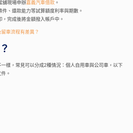
當舖現場申辦
嘉義汽車借款
。
條件、還款能力等試算額度利率與期數。
印，完成後將金額撥入帳戶中。
免留車流程有差異？
？
不一樣，常見可以分成2種情況：個人自用車與公司車，以下
文件。
。