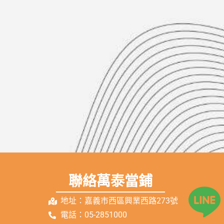
聯絡萬泰當鋪
地址：嘉義市西區興業西路273號
電話：05-2851000