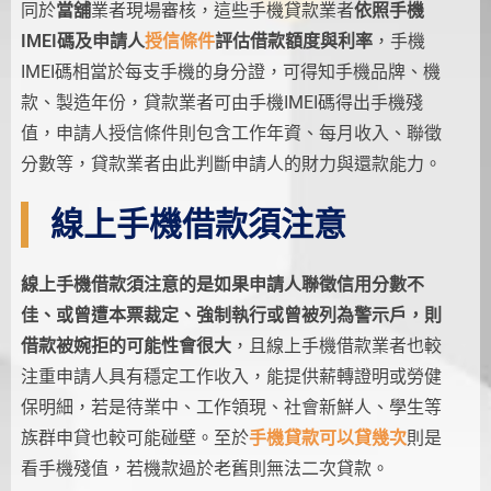
同於
當舖
業者現場審核，這些手機貸款業者
依照手機
IMEI碼及申請人
授信條件
評估借款額度與利率
，手機
IMEI碼相當於每支手機的身分證，可得知手機品牌、機
款、製造年份，貸款業者可由手機IMEI碼得出手機殘
值，申請人授信條件則包含工作年資、每月收入、聯徵
分數等，貸款業者由此判斷申請人的財力與還款能力。
線上手機借款須注意
線上手機借款須注意的是如果申請人聯徵信用分數不
佳、或曾遭本票裁定、強制執行或曾被列為警示戶，則
借款被婉拒的可能性會很大
，且線上手機借款業者也較
注重申請人具有穩定工作收入，能提供薪轉證明或勞健
保明細，若是待業中、工作領現、社會新鮮人、學生等
族群申貸也較可能碰壁。至於
手機貸款可以貸幾次
則是
看手機殘值，若機款過於老舊則無法二次貸款。