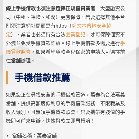
線上手機借款也須注意選擇正規借貸業者
，大型融資公
司（中租、裕隆、和潤）更有保障，若要選擇其他平台
則須注意網址開頭需有https（
超文本傳輸安全協
定
），業者也必須持有合法
營業登記
，才可保障個資不
外洩並免受手機貸款詐騙。線上手機借款多需要進行
手
機貸款照會
，如果希望貸款全程保密的申請人可選擇前
往
當舖
辦理。
手機借款推薦
如果您正在尋找安全的手機借款管道，萬泰為合法嘉義
當舖，提供高額度低利息的手機借款服務，不限職業及
收入類別，且無須手機貸款照會，只要攜帶有殘值的手
機即可前來申辦，快速撥款立即周轉唷！
當舖名稱：萬泰當舖