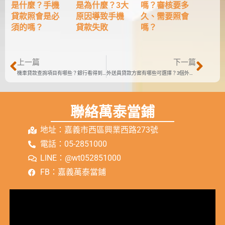
嗎？審核要多
是為什麼？3大
是什麼？手機
久、需要照會
原因導致手機
貸款照會是必
嗎？
貸款失敗
須的嗎？
上一篇
下一篇
機車貸款查詢項目有哪些？銀行看得到當舖借款嗎
外送員貸款方案有哪些可選擇？3個外送員借款推薦
聯絡萬泰當鋪
地址：嘉義市西區興業西路273號
電話：05-2851000
LINE：@wt052851000
FB：嘉義萬泰當鋪