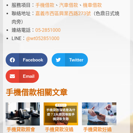
服務項目：
手機借款
、
汽車借款
、
機車借款
聯絡地址：
嘉義市西區興業西路273號
（色鼎日式燒
肉旁）
連絡電話：
05-2851000
LINE：
@wt052851000
Facebook
Twitter
Email
手機借款
相關文章
手機貸款好過
手機貸款沒過
手機貸款照會