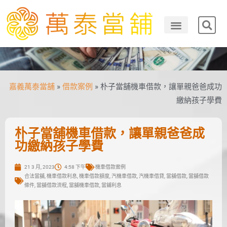
嘉義萬泰當舖
»
借款案例
»
朴子當舖機車借款，讓單親爸爸成功
繳納孩子學費
朴子當舖機車借款，讓單親爸爸成
功繳納孩子學費
21 3 月, 2023
4:58 下午
機車借款案例
合法當舖
,
機車借款利息
,
機車借款額度
,
汽機車借款
,
汽機車借貸
,
當舖借款
,
當舖借款
條件
,
當舖借款流程
,
當舖機車借款
,
當鋪利息