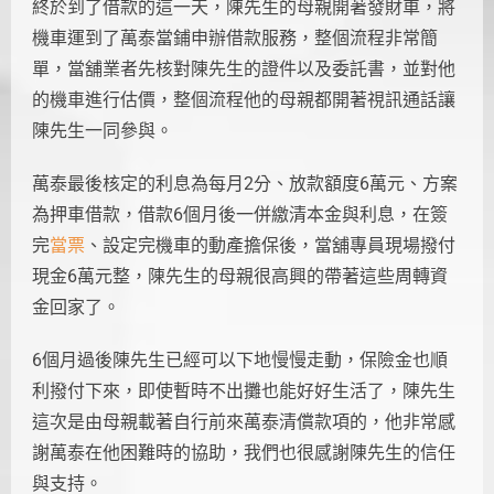
終於到了借款的這一天，陳先生的母親開著發財車，將
機車運到了萬泰當鋪申辦借款服務，整個流程非常簡
單，當舖業者先核對陳先生的證件以及委託書，並對他
的機車進行估價，整個流程他的母親都開著視訊通話讓
陳先生一同參與。
萬泰最後核定的利息為每月2分、放款額度6萬元、方案
為押車借款，借款6個月後一併繳清本金與利息，在簽
完
當票
、設定完機車的動產擔保後，當舖專員現場撥付
現金6萬元整，陳先生的母親很高興的帶著這些周轉資
金回家了。
6個月過後陳先生已經可以下地慢慢走動，保險金也順
利撥付下來，即使暫時不出攤也能好好生活了，陳先生
這次是由母親載著自行前來萬泰清償款項的，他非常感
謝萬泰在他困難時的協助，我們也很感謝陳先生的信任
與支持。