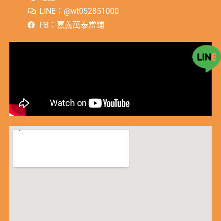
LINE：@wt052851000
FB：嘉義萬泰當鋪