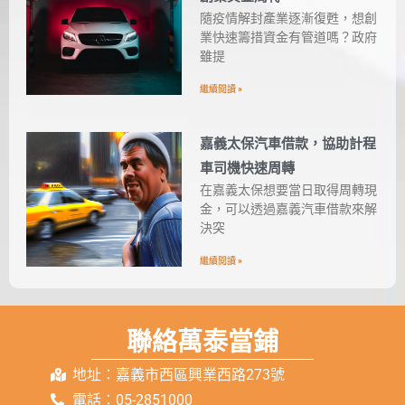
隨疫情解封產業逐漸復甦，想創
業快速籌措資金有管道嗎？政府
雖提
繼續閱讀 »
嘉義太保汽車借款，協助計程
車司機快速周轉
在嘉義太保想要當日取得周轉現
金，可以透過嘉義汽車借款來解
決突
繼續閱讀 »
聯絡萬泰當鋪
地址：嘉義市西區興業西路273號
電話：05-2851000