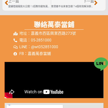
上一篇
下一篇
當鋪借錢風險大公開！1招教你避免風險、安全周轉
車貸繳不出來會怎樣？4個有效解決辦法不藏私
聯絡萬泰當鋪
地址：嘉義市西區興業西路273號
電話：05-2851000
LINE：@wt052851000
FB：嘉義萬泰當鋪