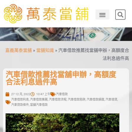
嘉義萬泰當舖
»
當舖知識
»
汽車借款推薦找當舖申辦，高額度合
法利息過件高
汽車借款推薦找當舖申辦，高額度
合法利息過件高
27 12 月, 2022
10:47 上午
汽車借款
汽車借款利息
,
汽車借款推薦
,
汽車借款流程
,
汽車借款陷阱
,
汽車借款額度
,
汽車增貸
,
汽車貸款條件
,
當舖汽車借款