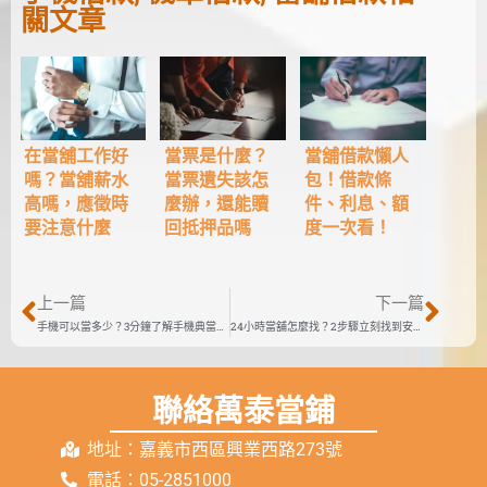
關文章
當票是什麼？
在當舖工作好
當舖借款懶人
當票遺失該怎
嗎？當舖薪水
包！借款條
麼辦，還能贖
高嗎，應徵時
件、利息、額
回抵押品嗎
要注意什麼
度一次看！
上一篇
下一篇
手機可以當多少？3分鐘了解手機典當額度計算！
24小時當舖怎麼找？2步驟立刻找到安全的24h當舖借款
聯絡萬泰當鋪
地址：嘉義市西區興業西路273號
電話：05-2851000