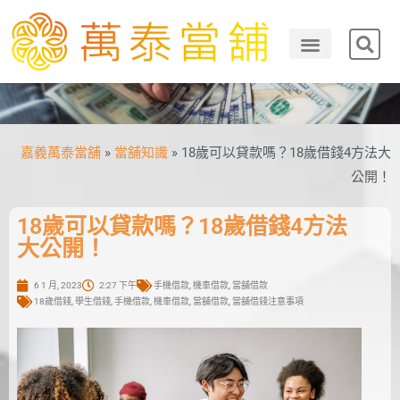
嘉義萬泰當舖
»
當舖知識
»
18歲可以貸款嗎？18歲借錢4方法大
公開！
18歲可以貸款嗎？18歲借錢4方法
大公開！
6 1 月, 2023
2:27 下午
手機借款
,
機車借款
,
當舖借款
18歲借錢
,
學生借錢
,
手機借款
,
機車借款
,
當舖借款
,
當舖借錢注意事項