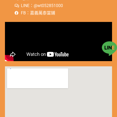
LINE：@wt052851000
FB：嘉義萬泰當鋪